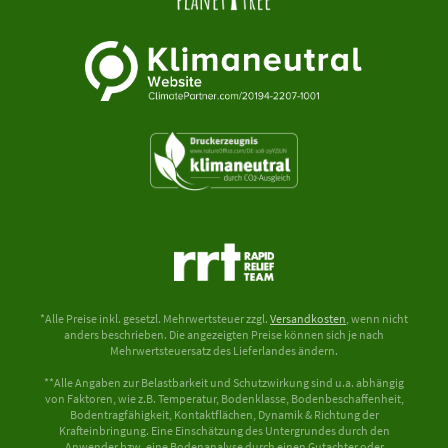
*Alle Preise inkl. gesetzl. Mehrwertsteuer zzgl.
Versandkosten
, wenn nicht
anders beschrieben. Die angezeigten Preise können sich je nach
Mehrwertsteuersatz des Lieferlandes ändern.
**Alle Angaben zur Belastbarkeit und Schutzwirkung sind u.a. abhängig
von Faktoren, wie z.B. Temperatur, Bodenklasse, Bodenbeschaffenheit,
Bodentragfähigkeit, Kontaktflächen, Dynamik & Richtung der
Krafteinbringung. Eine Einschätzung des Untergrundes durch den
Anwender bzw. eine Bodenanalyse durch einen Gutachter oder