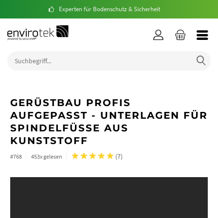
Experten für Bodenschutz & Sicherheit
GERÜSTBAU PROFIS
AUFGEPASST - UNTERLAGEN FÜR
SPINDELFÜSSE AUS K
UNSTSTOFF
(
7
)
#768
453x gelesen