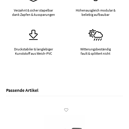
Verzahnt & sicher stapelbar
Höhenausgleich modular &
dank Zapfen & Aussparungen
beliebig aufbaubar
Druckstabiler & langlebiger
Witterungsbeständig
Kunststoff aus Weich-PVC
fault & splittert nicht
Passende Artikel