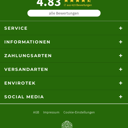
4.83
KUNSTSTOFF ALS
∅ aus 423 Bewertungen
UNTERLEGPLATTEN FÜR EINEN
alle Bewertungen
MOBILEN STEINOFEN
Abstützplatten aus Kunststoff als Unterlegplatten für einen mobilen
SERVICE
Steinofen
INFORMATIONEN
ZAHLUNGSARTEN
VERSANDARTEN
ENVIROTEK
SOCIAL MEDIA
AGB
Impressum
Cookie-Einstellungen