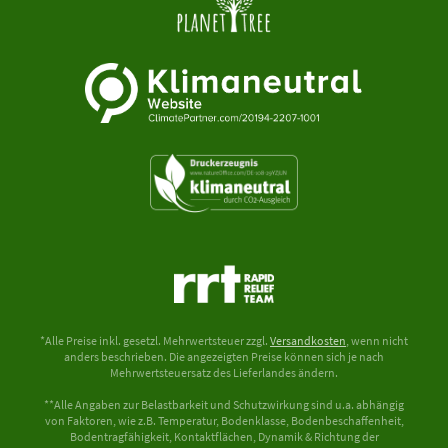
*Alle Preise inkl. gesetzl. Mehrwertsteuer zzgl.
Versandkosten
, wenn nicht
anders beschrieben. Die angezeigten Preise können sich je nach
Mehrwertsteuersatz des Lieferlandes ändern.
**Alle Angaben zur Belastbarkeit und Schutzwirkung sind u.a. abhängig
von Faktoren, wie z.B. Temperatur, Bodenklasse, Bodenbeschaffenheit,
Bodentragfähigkeit, Kontaktflächen, Dynamik & Richtung der