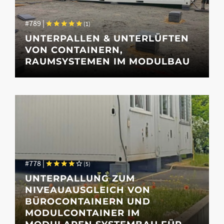
#789 |
(
1
)
UNTERPALLEN & UNTERLÜFTEN
VON CONTAINERN,
RAUMSYSTEMEN IM MODULBAU
#789 |
(
1
)
#778 |
(
5
)
UNTERPALLEN & UNTERLÜFTEN
UNTERPALLUNG ZUM
VON CONTAINERN,
NIVEAUAUSGLEICH VON
RAUMSYSTEMEN IM MODULBAU
BÜROCONTAINERN UND
Stapelbare Unterlegplatten aus PVC für Container, Raumsysteme im
MODULCONTAINER IM
Modulbau als druckstabile Unterlage & Auflager zum Nivellieren,
ausgleichen & Lastverteilung.