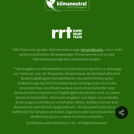
*Alle Preise inkl. gesetzl. Mehrwertsteuer zzgl.
Versandkosten
, wenn nicht
anders beschrieben. Die angezeigten Preise können sich je nach
Mehrwertsteuersatz des Lieferlandes ändern.
**Alle Angaben zur Belastbarkeit und Schutzwirkung sind u.a. abhängig
von Faktoren, wie z.B. Temperatur, Bodenklasse, Bodenbeschaffenheit,
Bodentragfähigkeit, Kontaktflächen, Dynamik & Richtung der
Krafteinbringung. Eine Einschätzung des Untergrundes durch den
Anwender bzw. eine Bodenanalyse durch einen Gutachter oder
Geotechnischen Experten zur Tragfähigkeit des Bodens wird vor jedem
Gebrauch empfohlen. Technische Angaben und Daten ohne Gewähr.
Änderungen und Irrtümer vorbehalten. Bilder, Grafiken können evtl.
abweichend oder ähnlich dargestellt sein. Die Securatek GmbH & Co. KG
haftet nicht für Schäden am Boden, Eigentum oder Grundstück die durch
die Benutzung von unserer Produkte entstehen.
© 2026 Securatek GmbH & Co. KG - All Rights Reserved.