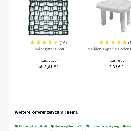
(
14
)
(
Bodengitter BG50
Markierkappe für Bodeng
Inhalt
0.3364 m²
Inhalt
1 Stück
ab 8,81 € *
3,33 € *
Weitere Referenzen zum Thema
Bodengitter BG50
Bodengitter BG30
Bodenbefestigung
Ki