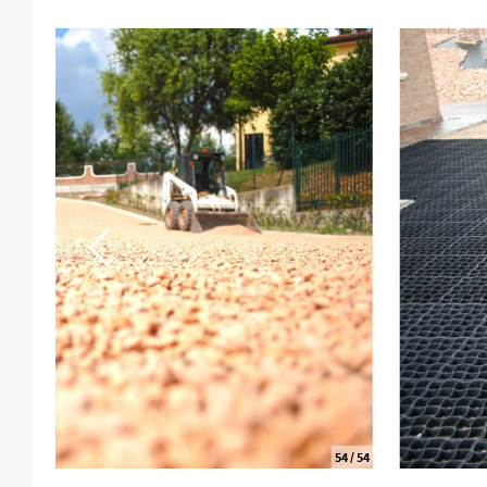
1
/ 54