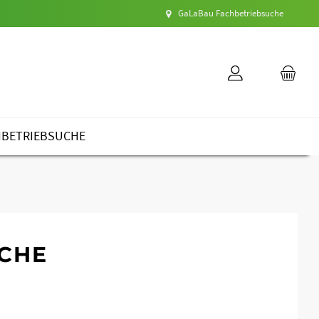
GaLaBau Fachbetriebsuche
HBETRIEBSUCHE
ÄCHE