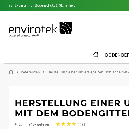
Experten für Bodenschutz & Sicherheit
BODENBEF
Referenzen
Herstellung einer unversiegelten Hoffläche mi
HERSTELLUNG EINER 
MIT DEM BODENGITTE
#427
746x gelesen
(
3
)