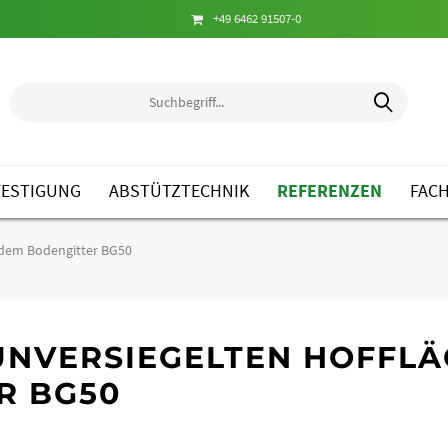
+49 6462 91507-0
ESTIGUNG
ABSTÜTZTECHNIK
REFERENZEN
FAC
t dem Bodengitter BG50
UNVERSIEGELTEN HOFFL
R BG50