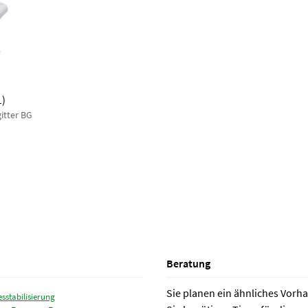
1
)
itter BG
Beratung
Sie planen ein ähnliches Vorh
esstabilisierung