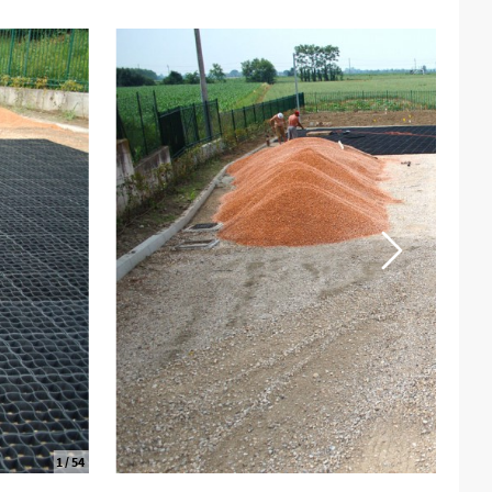
2
/ 54