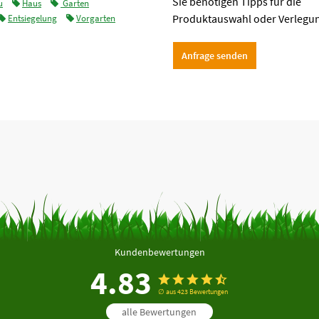
Sie benötigen Tipps für die
u
Haus
Garten
Produktauswahl oder Verlegu
Entsiegelung
Vorgarten
Anfrage senden
Kundenbewertungen
4.83
∅ aus 423 Bewertungen
alle Bewertungen