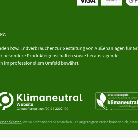
 KG
unden bzw. Endverbraucher zur Gestaltung von Außenanlagen für G
ber besondere Produkteigenschaften sowie herausragende
ich im professionellem Umfeld bewährt.
ersandkosten
, wenn nicht anders beschrieben. Die angezeigten Preise können sich je na
aktoren, wie z.B. Temperatur, Bodenklasse, Bodenbeschaffenheit, Bodentragfähigkeit, Ko
hter oder Geotechnischen Experten zur Tragfähigkeit des Bodens wird vor jedem Geb