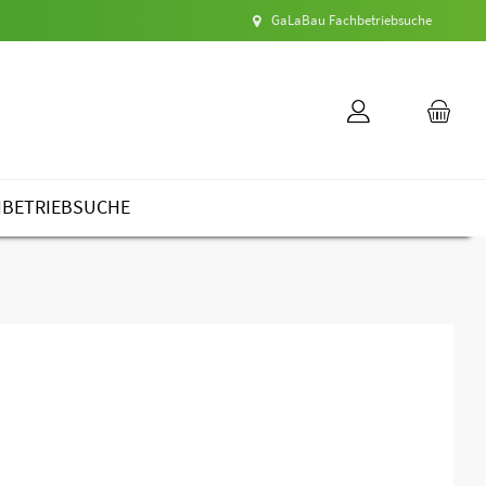
GaLaBau Fachbetriebsuche
HBETRIEBSUCHE