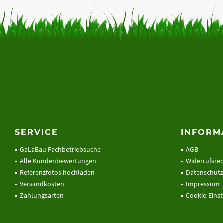
beschriebenen Hofeinfahrt) spielt das neue KG30 seine Stärk
Belastbarkeit von bis zu 400 t/m² und 16 Kopplungspunkt
pro Gitter entsteht eine extrem formstabile Fläche, die au
Belastungen mühelos und ohne Verrutschen standhält. Zu
eine nahtlos integrierte, mikroperforierte Grundplatte anst
Unkrautvlieses. Diese verhindert dauerhaft das Abwandern
und macht das System im direkten Vergleich deutlich robus
Weitere Informationen zum aktuellen Produkt, den technis
finden Sie hier:
Kiesgitter KG30
SERVICE
INFORM
GaLaBau Fachbetriebsuche
AGB
Alle Kundenbewertungen
Widerrufsre
Referenzfotos hochladen
Datenschutz
Versandkosten
Impressum
Zahlungsarten
Cookie-Eins