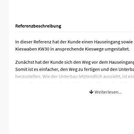
Referenzbeschreibung
In dieser Referenz hat der Kunde einen Hauseingang sowie 
Kieswaben KW30 in ansprechende Kieswege umgestaltet.
Zunächst hat der Kunde sich den Weg vor dem Hauseingang
Somit ist es einfacher, den Weg zu fertigen und den Unter
herzustellen. Wie der Unterbau letztendlich aussieht, ist e
ist nur: Der Unterbau dient nicht nur der Wasserdurchlässi
Ausgleich, damit der Weg exakt in der Waage liegt.
Weiterlesen...
Sollten Sie als Unterbodenschicht im Unterbau Sand verwe
Trennvlies auszulegen (z. B. das Trennvlies TV110). Ansons
Auslegen der Waben beginnen. Sind die Matten zu groß un
Maßen des Unterbaus? Mit einem Werkzeug, welches schnei
die Waben ganz einfach der gewünschten Größe angepasst