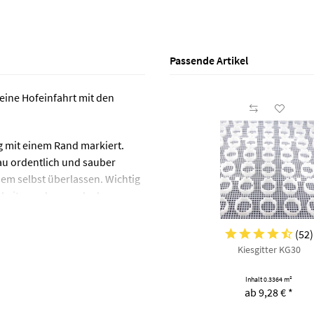
Passende Artikel
eine Hofeinfahrt mit den
 mit einem Rand markiert.
bau ordentlich und sauber
inem selbst überlassen. Wichtig
gkeit, sondern auch als
(
52
)
nden, empfehlen wir ein
Kiesgitter KG30
ten können Sie direkt mit dem
d entsprechen nicht den
Inhalt
0.3364 m²
ab 9,28 € *
det, sägt oder trennt, können
 werden.