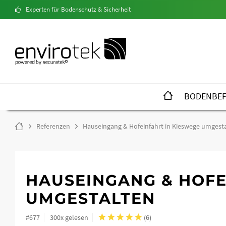
Experten für Bodenschutz & Sicherheit
BODENBEF
Referenzen
Hauseingang & Hofeinfahrt in Kieswege umgest
HAUSEINGANG & HOFE
UMGESTALTEN
#677
300x gelesen
(
6
)