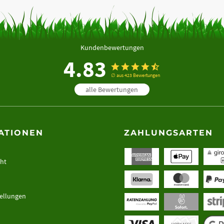
en voll aus. Mit einer
en (3D-Verbindungsmechanik)
ch dauerhaften PKW-
dem verfügt das KG30 über
Kundenbewertungen
elle eines einfachen
4.83
 des Kieses in den Untergrund
ter.
∅ aus 423 Bewertungen
alle Bewertungen
chen Vorteilen und den Daten
ATIONEN
ZAHLUNGSARTEN
cht
tellungen