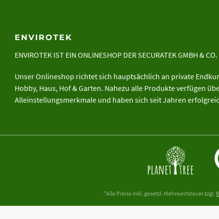
ENVIROTEK
ENVIROTEK IST EIN ONLINESHOP DER
SECURATEK GMBH & CO.
Unser Onlineshop richtet sich hauptsächlich an private Endk
Hobby, Haus, Hof & Garten. Nahezu alle Produkte verfügen ü
Alleinstellungsmerkmale und haben sich seit Jahren erfolgre
*Alle Preise inkl. gesetzl. Mehrwertsteuer zzgl.
V
**Alle Angaben zur Belastbarkeit und Schutzwirkung sind u.a. abhängig von F
Untergrundes durch den Anwender bzw. eine Bodenanalyse durch einen Gutac