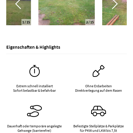
1
/ 15
2
/ 15
Eigenschaften & Highlights
Extrem schnell installiert
Ohne Erdarbeiten
Sofort belastbar & befahrbar
Direktverlegung auf dem Rasen
Dauerhaft oder temporäre angelegte
Befestigte Stellplätze & Parkplätze
Gehwege (barrierefrei)
für PKW und LKW bis 7,5t