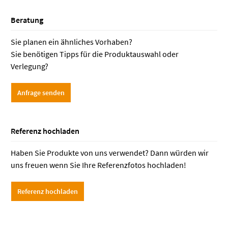
Sie Planen ein ähnliches Vorhaben?
Beratung
Sie benötigen Tipps für die Produktauswahl
Sie planen ein ähnliches Vorhaben?
oder Verlegung?
Sie benötigen Tipps für die Produktauswahl oder
Rufen Sie uns an:
06462 91507-0
Verlegung?
Schreiben Sie uns:
info@envirotek.de
Anfrage senden
Envirotek Onlineshop
Profiprodukte zum Bodenschutz,
Bodenbefestigung & vieles mehr
Referenz hochladen
für Privatkunden,
Businesskunden…
Haben Sie Produkte von uns verwendet? Dann würden wir
www.envirotek.de
uns freuen wenn Sie Ihre Referenzfotos hochladen!
Referenz hochladen