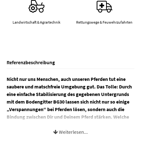
Landwirtschaft & Agrartechnik
Rettungswege & Feuwehrzufahrten
Referenzbeschreibung
Nicht nur uns Menschen, auch unseren Pferden tut eine
saubere und matschfreie Umgebung gut. Das Tolle: Durch
eine einfache Stabilisierung des gegebenen Untergrunds
mit dem Bodengitter BG30 lassen sich nicht nur so einige
„Verspannungen“ bei Pferden lösen, sondern auch die
Bindung zwischen Dir und Deinem Pferd stärken. Welche
Vorteile das verlegen des Bodengitter BG30 für Ihr Pferd
noch hat und worauf Sie beim Verlegen achten müssen,
Weiterlesen...
erfahren Sie in diesem Beitrag! Wenn Sie Pferdebesitzer