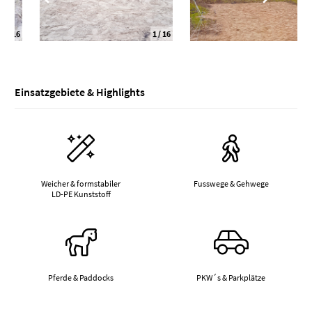
1
/ 16
2
/ 16
Einsatzgebiete & Highlights
Weicher & formstabiler
Fusswege & Gehwege
LD-PE Kunststoff
Pferde & Paddocks
PKW´s & Parkplätze