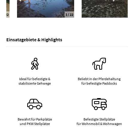
1
/ 22
2
/ 22
Einsatzgebiete & Highlights
Ideal für befestigte &
Beliebt in der Pferdehaltung
stabilisierte Gehwege
für befestigte Paddocks
Bewährt für Parkplätze
Befestigte Stellplätze
und PKW Stellplätze
für Wohnmobil & Wohnwagen