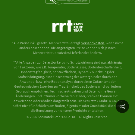
*Alle Preise inkl. gesetzl. Mehrwertsteuer zzgl.
Versandkosten
, wenn nicht
anders beschrieben. Die angezeigten Preise können sich je nach
Mehrwertsteuersatz des Lieferlandes ändern.
**Alle Angaben zur Belastbarkeit und Schutzwirkung sind u.a. abhängig
von Faktoren, wie z.B. Temperatur, Bodenklasse, Bodenbeschaffenheit,
Bodentragfähigkeit, Kontaktflächen, Dynamik & Richtung der
Krafteinbringung. Eine Einschätzung des Untergrundes durch den
Anwender bzw. eine Bodenanalyse durch einen Gutachter oder
Geotechnischen Experten zur Tragfähigkeit des Bodens wird vor jedem
Gebrauch empfohlen. Technische Angaben und Daten ohne Gewähr.
Änderungen und Irrtümer vorbehalten. Bilder, Grafiken können evtl.
abweichend oder ähnlich dargestellt sein. Die Securatek GmbH & Co. KG
haftet nicht für Schäden am Boden, Eigentum oder Grundstück die durch
die Benutzung von unserer Produkte entstehen.
© 2026 Securatek GmbH & Co. KG - All Rights Reserved.