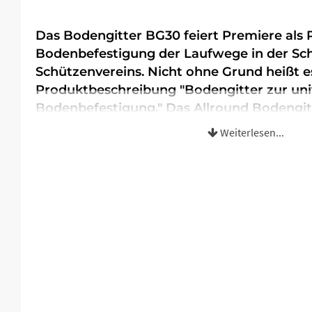
Das Bodengitter BG30 feiert Premiere als
Bodenbefestigung der Laufwege in der Sch
Schützenvereins. Nicht ohne Grund heißt es
Produktbeschreibung "Bodengitter zur uni
Bodenbefestigung." Das Allround Bodengit
Aufbau von Rasen, Sand, Kies und Splitböde
Weiterlesen...
Fußwege vom Schießstand zu den Zielsche
Brettern verlegt, welche immer wieder a
mussten.
Diesmal sollte die Bretter nicht wieder ausgetauscht werde
nachhaltige, langfristige bzw dauerhafte Lösung gefunde
entschied sich das Bodengitter BG30 ohnen Unterbau zu ve
Sand zu verfüllen.