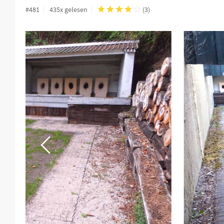
#481
435x gelesen
(
3
)