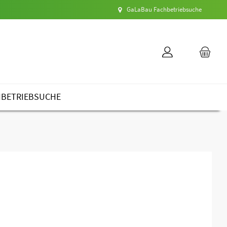
GaLaBau Fachbetriebsuche
HBETRIEBSUCHE