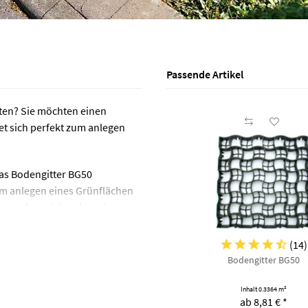
Passende Artikel
rten? Sie möchten einen
et sich perfekt zum anlegen
das Bodengitter BG50
um anlegen eines Grünflächen
ugewachsen ist und wenig m
abilität und vermeidet abdrücke
(
14
)
Bodengitter BG50
Inhalt
0.3364 m²
ab 8,81 € *