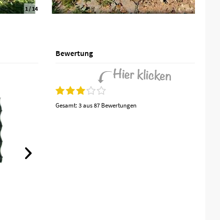
2
/ 14
Bewertung
Gesamt:
3 aus 87 Bewertungen
(
4
)
Bodengitter BG30
Inhalt
0.336 m²
ab 5,71 € *