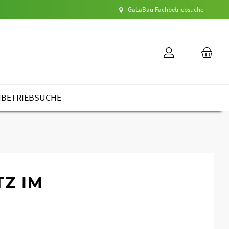
GaLaBau Fachbetriebsuche
HBETRIEBSUCHE
TZ IM