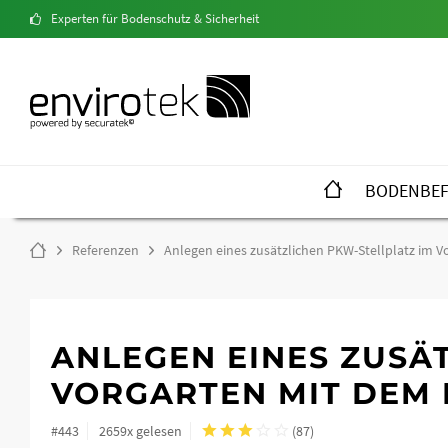
Experten für Bodenschutz & Sicherheit
BODENBEF
Referenzen
Anlegen eines zusätzlichen PKW-Stellplatz im 
ANLEGEN EINES ZUSÄ
VORGARTEN MIT DEM 
#443
2659x gelesen
(
87
)