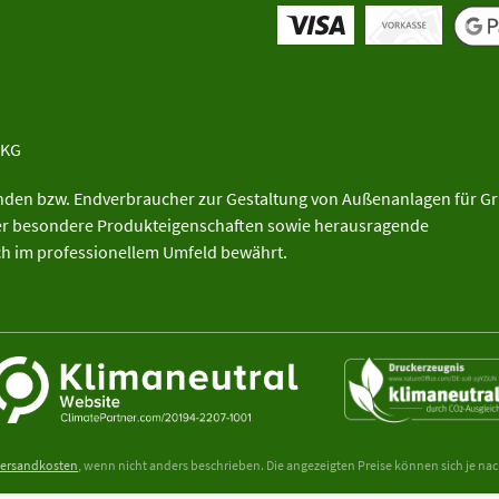
 KG
unden bzw. Endverbraucher zur Gestaltung von Außenanlagen für G
ber besondere Produkteigenschaften sowie herausragende
ich im professionellem Umfeld bewährt.
ersandkosten
, wenn nicht anders beschrieben. Die angezeigten Preise können sich je na