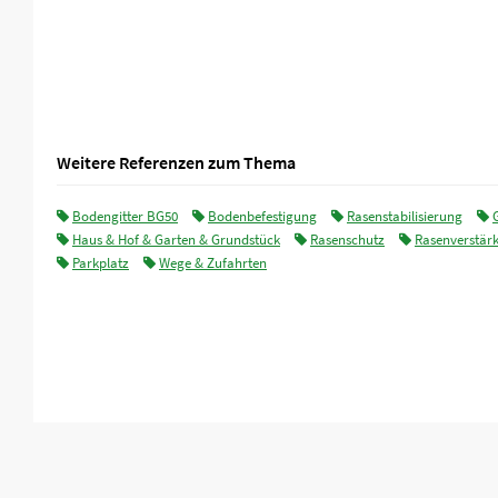
Weitere Referenzen zum Thema
Bodengitter BG50
Bodenbefestigung
Rasenstabilisierung
Haus & Hof & Garten & Grundstück
Rasenschutz
Rasenverstär
Parkplatz
Wege & Zufahrten