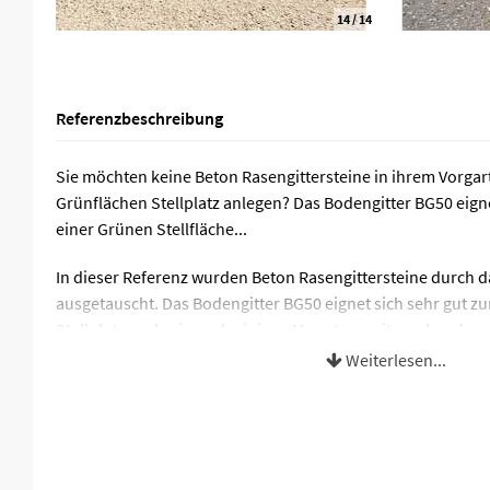
1
/ 14
Referenzbeschreibung
Sie möchten keine Beton Rasengittersteine in ihrem Vorga
Grünflächen Stellplatz anlegen? Das Bodengitter BG50 eign
einer Grünen Stellfläche...
In dieser Referenz wurden Beton Rasengittersteine durch 
ausgetauscht. Das Bodengitter BG50 eignet sich sehr gut z
Stellplatzes, da sie nach einigen Monaten weitesgehend z
´bis kaum sichtbar ist. Trotzdem bietet das Bodengitter st
Weiterlesen...
der Reifen im Rasen.