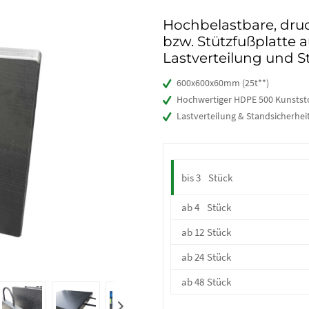
Hochbelastbare, druc
bzw. Stützfußplatte a
Lastverteilung und S
600x600x60mm (25t**)
Hochwertiger HDPE 500 Kunstst
Lastverteilung & Standsicherhei
bis
3
Stück
ab
4
Stück
ab
12
Stück
ab
24
Stück
ab
48
Stück