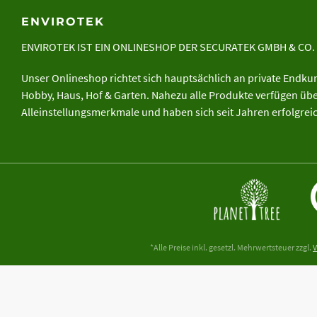
ENVIROTEK
ENVIROTEK IST EIN ONLINESHOP DER
SECURATEK GMBH & CO.
Unser Onlineshop richtet sich hauptsächlich an private Endk
Hobby, Haus, Hof & Garten. Nahezu alle Produkte verfügen ü
Alleinstellungsmerkmale und haben sich seit Jahren erfolgre
*Alle Preise inkl. gesetzl. Mehrwertsteuer zzgl.
V
**Alle Angaben zur Belastbarkeit und Schutzwirkung sind u.a. abhängig von F
Untergrundes durch den Anwender bzw. eine Bodenanalyse durch einen Gutac
Irrtümer vorbehalten. Bilder, Grafiken können evtl. abweichend oder ähnlich