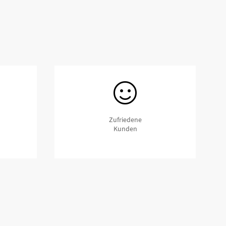
aus einem Polyethylen mit hoher Dichte und hohem
flüssen und Chemikalien, mechanische Festigkeit,
tterungsbeständiger und vor allem deutlich
lastbarkeit zur optimalen Lastverteilung bei gleichzeitig
Zufriedene
Kunden