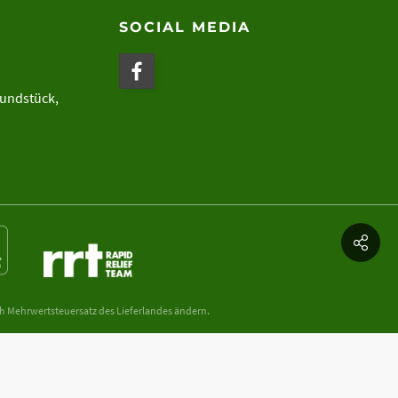
SOCIAL MEDIA
rundstück,
ch Mehrwertsteuersatz des Lieferlandes ändern.
ntaktflächen, Dynamik & Richtung der Krafteinbringung. Eine Einschätzung des
rauch empfohlen. Technische Angaben und Daten ohne Gewähr. Änderungen und
ntum oder Grundstück die durch die Benutzung von unserer Produkte entstehen.