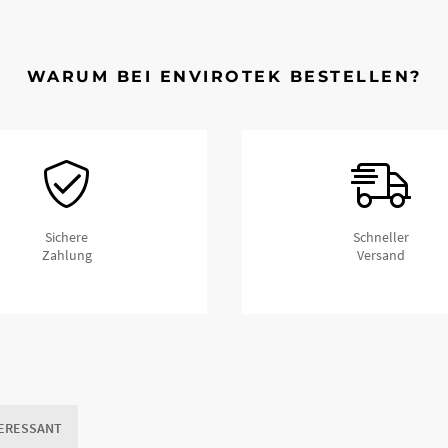
stützplatten
WARUM BEI ENVIROTEK BESTELLEN?
bestehen aus HDPE 500 HMW Kunststoff. Dieser Kunststoff besteht 
nd: Langlebigkeit, Steifigkeit, Beständigkeit gegenüber Umweltein
eißbarkeit.Abstützplatten aus Kunststoff (PE) sind langlebiger, wi
m Vergleich eine hervorragende Qualität, Festigkeit und sehr hohe Be
Sichere
Schneller
Zahlung
Versand
dardgrößen als Lagerware verfügbar.
TERESSANT