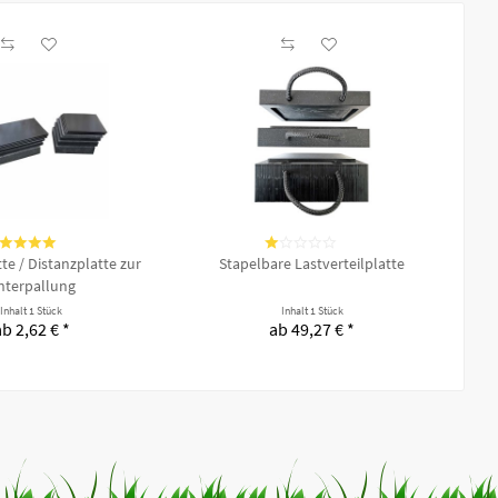
(
3
)
(
1
)
tte / Distanzplatte zur
Stapelbare Lastverteilplatte
nterpallung
Inhalt
1 Stück
Inhalt
1 Stück
zu konfigurieren.
ab 2,62 € *
ab 49,27 € *
erheit