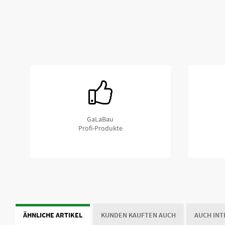
Hochbelastbar und extrem druckstabil Ab
Abstützplatten und Kranplatten von Securatek hingegen 
Molekulargewicht. Die Hauptmerkmale dieses Produktes si
Abriebfestigkeit, geringe Feuchtigkeitsaufnahme und Schw
leistungsfähiger als Abstützplatten aus Holz. Sie bieten i
deutlich geringeren Abmessungen und Eigengewicht.
Abstützplatte PRO Standardgrößen
GaLaBau
Profi-Produkte
Unsere Abstützplatte PRO sind wie folgt gelistet in Stan
300x300x30mm
400x400x40mm
500x500x40mm
500x500x60mm
600x600x40mm
ÄHNLICHE ARTIKEL
KUNDEN KAUFTEN AUCH
AUCH IN
600x600x60mm