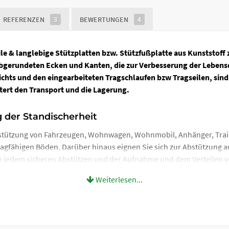
REFERENZEN
3
BEWERTUNGEN
4
e & langlebige Stützplatten bzw. Stützfußplatte aus Kunststoff 
abgerundeten Ecken und Kanten, die zur Verbesserung der Lebens
hts und den eingearbeiteten Tragschlaufen bzw Tragseilen, sind 
chtert den Transport und die Lagerung.
g der Standischerheit
Abstützung von Fahrzeugen, Wohnwagen, Wohnmobil, Anhänger, Trail
fähigen Böden. Darüber hinaus eignen Sie sich zur Abstützung auf
n jedem sicheren Abstützen und der Aufnahme und dem Verteilen vo
Weiterlesen...
er Schalbretter zum Abstützen? Dann sind Ihnen alle Nachteile von
tern, brechen, reißen, fallen und verrotten. So muss Holz immer wi