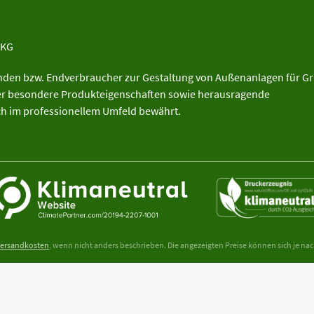
 KG
unden bzw. Endverbraucher zur Gestaltung von Außenanlagen für G
ber besondere Produkteigenschaften sowie herausragende
ich im professionellem Umfeld bewährt.
ersandkosten
, wenn nicht anders beschrieben. Die angezeigten Preise können sich je na
aktoren, wie z.B. Temperatur, Bodenklasse, Bodenbeschaffenheit, Bodentragfähigkeit, Ko
hter oder Geotechnischen Experten zur Tragfähigkeit des Bodens wird vor jedem Geb
 dargestellt sein. Die Securatek GmbH & Co. KG haftet nicht für Schäden am Boden, Eige
© 2026 Securatek GmbH & Co. KG - All Rights Reserved.