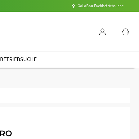
GaLaBau Fachbetriebsuche
BETRIEBSUCHE
PRO