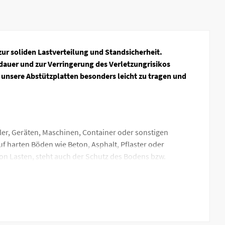
zur soliden Lastverteilung und Standsicherheit.
dauer und zur Verringerung des Verletzungrisikos
unsere Abstützplatten besonders leicht zu tragen und
er, Geräten, Maschinen, Container oder sonstigen
 harten Böden wie Beton, Asphalt, Pflaster oder
n Lasten, steht auch der Schutz des Bodens bzw.
 Holz bekannt. Holz ist im Vergleich zu Kunststoff nicht
eder ausgetauscht, ersetzt und neu Eingekauft werden.