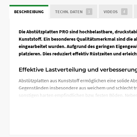
BESCHREIBUNG
TECHN. DATEN
1
VIDEOS
4
Die Abstützplatten PRO sind hochbelastbare, druckstabil
Kunststoff. Ein besonderes Qualitätsmerkmal sind die 
eingearbeitet wurden.
Aufgrund des geringen Eigengewic
platzieren. Dies reduziert effektiv Rüstzeiten und erlei
Effektive Lastverteilung und verbesserun
Abstützplatten aus Kunststoff ermöglichen eine solide 
Gegenständen insbesondere aus weichem und schlecht trag
sonstigen harten empfindlichen bzw. festen Böden. Nebe
Untergrund im Fokus.
Abstützplatten aus Kunststoff statt Holz
Verwenden Sie noch immer Holzbalken oder Gerüstbohlen od
witterungsbeständig, nicht so hoch belastbar, kann split